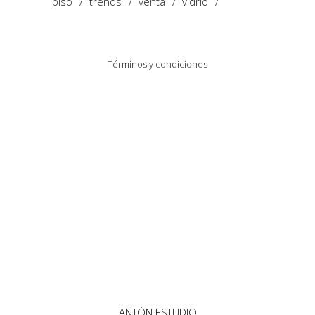
piso
trends
venta
vidrio
Términos y condiciones
Política de Privacidad y Cookies
ANTÓN ESTUDIO