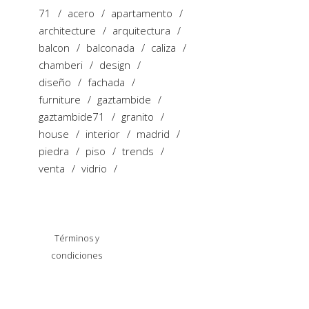
71
acero
apartamento
architecture
arquitectura
balcon
balconada
caliza
chamberi
design
diseño
fachada
furniture
gaztambide
gaztambide71
granito
house
interior
madrid
piedra
piso
trends
venta
vidrio
Política de
Términos y
Privacidad y
condiciones
Cookies