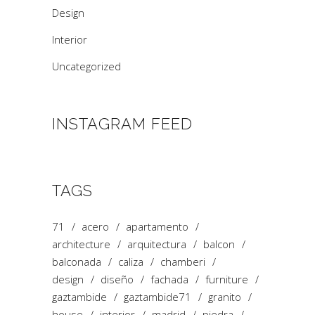
Design
Interior
Uncategorized
INSTAGRAM FEED
TAGS
71
acero
apartamento
architecture
arquitectura
balcon
balconada
caliza
chamberi
design
diseño
fachada
furniture
gaztambide
gaztambide71
granito
house
interior
madrid
piedra