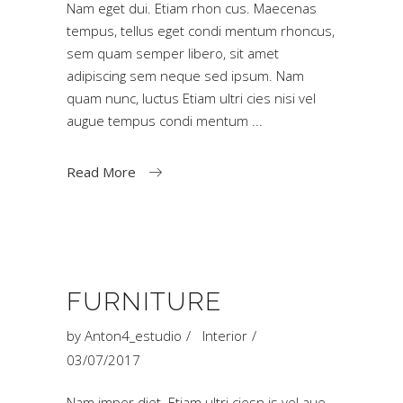
Nam eget dui. Etiam rhon cus. Maecenas
tempus, tellus eget condi mentum rhoncus,
sem quam semper libero, sit amet
adipiscing sem neque sed ipsum. Nam
quam nunc, luctus Etiam ultri cies nisi vel
augue tempus condi mentum
Read More
FURNITURE
by
Anton4_estudio
Interior
03/07/2017
Nam imper diet. Etiam ultri ciesn is vel aue.