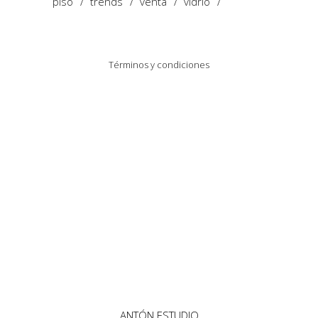
piso
trends
venta
vidrio
Términos y condiciones
Política de Privacidad y Cookies
ANTÓN ESTUDIO