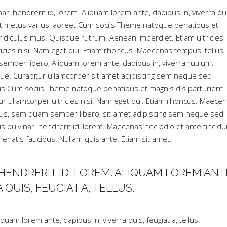
ar, hendrerit id, lorem. Aliquam lorem ante, dapibus in, viverra qui
la ut metus varius laoreet.Cum sociis Theme natoque penatibus et
ridiculus mus. Quisque rutrum. Aenean imperdiet. Etiam ultricies
tricies nisi. Nam eget dui. Etiam rhoncus. Maecenas tempus, tellus
per libero, Aliquam lorem ante, dapibus in, viverra rutrum.
ugue. Curabitur ullamcorper sit amet adipiscing sem neque sed
tus.Cum sociis Theme natoque penatibus et magnis dis parturient
ur ullamcorper ultricies nisi. Nam eget dui. Etiam rhoncus. Maece
us, sem quam semper libero, sit amet adipiscing sem neque sed
s pulvinar, hendrerit id, lorem. Maecenas nec odio et ante tincidu
enatis faucibus. Nullam quis ante. Etiam sit amet.
HENDRERIT ID, LOREM. ALIQUAM LOREM ANT
 QUIS, FEUGIAT A, TELLUS.
quam lorem ante, dapibus in, viverra quis, feugiat a, tellus.