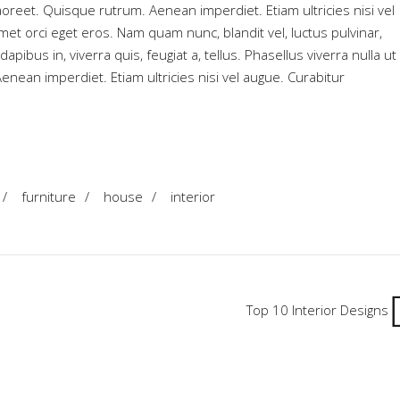
aoreet. Quisque rutrum. Aenean imperdiet. Etiam ultricies nisi vel
met orci eget eros. Nam quam nunc, blandit vel, luctus pulvinar,
apibus in, viverra quis, feugiat a, tellus. Phasellus viverra nulla ut
nean imperdiet. Etiam ultricies nisi vel augue. Curabitur
/
furniture
/
house
/
interior
Top 10 Interior Designs