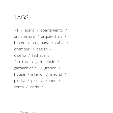
TAGS
71
acero
apartamento
architecture
arquitectura
balcon
balconada
caliza
chamberi
design
diseño
fachada
furniture
gaztambide
gaztambide71
granito
house
interior
madrid
piedra
piso
trends
venta
vidrio
Política de
Términos y